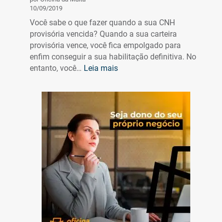
que
10/09/2019
você
Você sabe o que fazer quando a sua CNH
precisa
provisória vencida? Quando a sua carteira
saber
provisória vence, você fica empolgado para
enfim conseguir a sua habilitação definitiva. No
:
entanto, você…
Leia mais
CNH
Provisória
Vencida