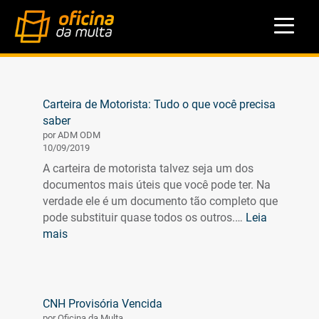
Carteira de Motorista: Tudo o que você precisa
saber
por ADM ODM
10/09/2019
A carteira de motorista talvez seja um dos
documentos mais úteis que você pode ter. Na
verdade ele é um documento tão completo que
pode substituir quase todos os outros.…
Leia
:
mais
Carteira
de
Motorista:
Tudo
CNH Provisória Vencida
o
por Oficina da Multa