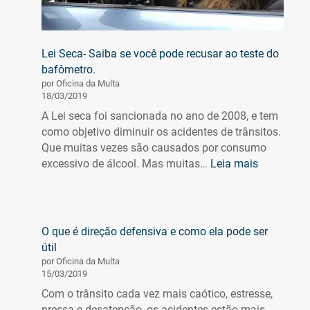
Lei Seca- Saiba se você pode recusar ao teste do
bafômetro.
por Oficina da Multa
18/03/2019
A Lei seca foi sancionada no ano de 2008, e tem
como objetivo diminuir os acidentes de trânsitos.
Que muitas vezes são causados por consumo
:
excessivo de álcool. Mas muitas…
Leia mais
Lei
Seca-
Saiba
se
O que é direção defensiva e como ela pode ser
você
útil
pode
por Oficina da Multa
recusar
15/03/2019
ao
Com o trânsito cada vez mais caótico, estresse,
teste
pressa e desatenção, os acidentes estão mais