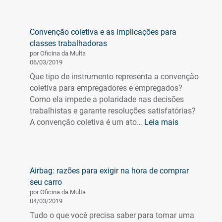
de
ouro:
Saiba
Convenção coletiva e as implicações para
como
classes trabalhadoras
essa
por Oficina da Multa
técnica
06/03/2019
pode
Que tipo de instrumento representa a convenção
ajudar
coletiva para empregadores e empregados?
seu
Como ela impede a polaridade nas decisões
carro
trabalhistas e garante resoluções satisfatórias?
:
A convenção coletiva é um ato…
Leia mais
Convenção
coletiva
e
as
Airbag: razões para exigir na hora de comprar
implicações
seu carro
para
por Oficina da Multa
classes
04/03/2019
trabalhador
Tudo o que você precisa saber para tomar uma