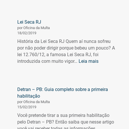
Direção
hidráulica:
tudo
o
Lei Seca RJ
que
por Oficina da Multa
você
18/02/2019
precisa
História da Lei Seca RJ Quem aí nunca sofreu
saber,
por não poder dirigir porque bebeu um pouco? A
aqui
lei 12.760/12, a famosa Lei Seca RJ, foi
:
introduzida com muito vigor…
Leia mais
Lei
Seca
RJ
Detran – PB: Guia completo sobre a primeira
habilitação
por Oficina da Multa
15/02/2019
Você pretende tirar a sua primeira habilitação
pelo Detran – PB? Então saiba que nesse artigo
você vai receber todas as informações