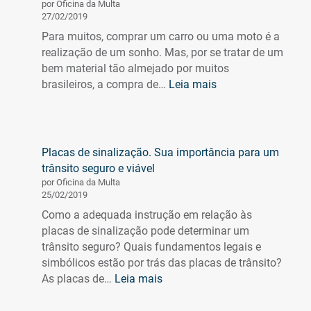
por Oficina da Multa
27/02/2019
Para muitos, comprar um carro ou uma moto é a
realização de um sonho. Mas, por se tratar de um
bem material tão almejado por muitos
:
brasileiros, a compra de…
Leia mais
Tudo
que
você
precisa
Placas de sinalização. Sua importância para um
saber
trânsito seguro e viável
sobre
por Oficina da Multa
transferência
25/02/2019
de
Como a adequada instrução em relação às
veículo.
placas de sinalização pode determinar um
trânsito seguro? Quais fundamentos legais e
simbólicos estão por trás das placas de trânsito?
:
As placas de…
Leia mais
Placas
de