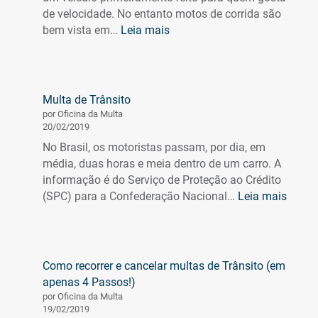
aqui
de velocidade. No entanto motos de corrida são
:
bem vista em…
Leia mais
Moto
de
Corrida:
Conheça
Multa de Trânsito
os
por Oficina da Multa
melhores
20/02/2019
modelos
No Brasil, os motoristas passam, por dia, em
para
média, duas horas e meia dentro de um carro. A
voar
informação é do Serviço de Proteção ao Crédito
no
:
(SPC) para a Confederação Nacional…
Leia mais
asfalto
Multa
de
Trânsi
Como recorrer e cancelar multas de Trânsito (em
apenas 4 Passos!)
por Oficina da Multa
19/02/2019