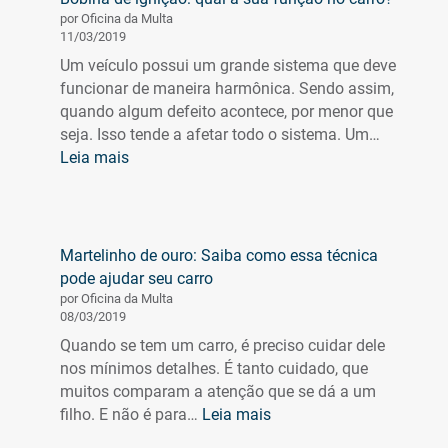
Vistoria
por Oficina da Multa
Cautelar
11/03/2019
Veicular
Um veículo possui um grande sistema que deve
funcionar de maneira harmônica. Sendo assim,
quando algum defeito acontece, por menor que
seja. Isso tende a afetar todo o sistema. Um…
:
Leia mais
Bobina
de
ignição:
qual
Martelinho de ouro: Saiba como essa técnica
a
pode ajudar seu carro
sua
por Oficina da Multa
função
08/03/2019
no
Quando se tem um carro, é preciso cuidar dele
carro?
nos mínimos detalhes. É tanto cuidado, que
muitos comparam a atenção que se dá a um
:
filho. E não é para…
Leia mais
Martelinho