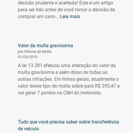
decisão prudente e acertada! Este é um artigo
para ser lido antes de você tomar a decisão de
:
comprar um carro…
Leia mais
Airbag:
razões
para
exigir
Valor da multa gravíssima
na
por Oficina da Multa
hora
01/03/2019
de
A lei 13.281 efetuou uma alteração do valor da
comprar
multa gravíssima e além disso de todas as
seu
outras infrações. Em linhas gerais, atualmente o
carro
valor desse tipo de multa sobre para R$ 293,47 e
vai gerar 7 pontos na CNH do motorista.
Tudo que você precisa saber sobre transferência
de veículo.