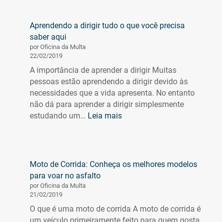
sinalização.
Sua
Aprendendo a dirigir tudo o que você precisa
importância
saber aqui
para
por Oficina da Multa
um
22/02/2019
trânsito
A importância de aprender a dirigir Muitas
seguro
pessoas estão aprendendo a dirigir devido às
e
necessidades que a vida apresenta. No entanto
viável
não dá para aprender a dirigir simplesmente
:
estudando um…
Leia mais
Aprendendo
a
dirigir
tudo
Moto de Corrida: Conheça os melhores modelos
o
para voar no asfalto
que
por Oficina da Multa
você
21/02/2019
precisa
O que é uma moto de corrida A moto de corrida é
saber
um veículo primeiramente feito para quem gosta