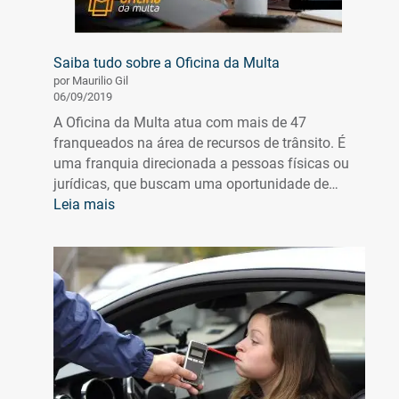
Saiba tudo sobre a Oficina da Multa
por Maurilio Gil
06/09/2019
A Oficina da Multa atua com mais de 47
franqueados na área de recursos de trânsito. É
uma franquia direcionada a pessoas físicas ou
jurídicas, que buscam uma oportunidade de…
:
Leia mais
Saiba
tudo
sobre
a
Oficina
da
Multa