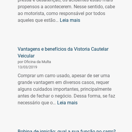
do
propensos a acontecerem. Nesse sentido, cabe
bafômetro
ao motorista, como responsável por todos
:
aqueles que estão…
Leia mais
O
que
é
direção
Vantagens e benefícios da Vistoria Cautelar
defensiva
Veicular
e
por Oficina da Multa
como
13/03/2019
ela
Comprar um carro usado, apesar de ser uma
pode
grande vantagem em diversos casos, requer
ser
alguns cuidados importantes, principalmente
útil
antes de fechar o negócio. Dessa forma, se faz
:
necessário que o…
Leia mais
Vantagens
e
benefícios
da
Bobina de ignição: qual a sua função no carro?