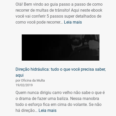
Olá! Bem vindo ao guia passo a passo de como
recorrer de multas de trânsito! Aqui neste ebook
você vai conferir 5 passos super detalhados de
:
como você pode recorrer…
Leia mais
Como
recorrer
e
cancelar
multas
de
Trânsito
Direção hidráulica: tudo o que você precisa saber,
(em
aqui
apenas
por Oficina da Multa
4
19/02/2019
Passos!)
Quem nunca dirigiu carro velho não sabe o que é
o drama de fazer uma baliza. Nessa manobra
todo o esforço fica em cima do volante. Se não
:
há direção…
Leia mais