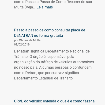
com o Passo a Passo de Como Recorrer de sua
:
Multa (Veja…
Leia mais
Tudo
o
que
você
Passo a passo de como consultar placa de
precisa
DENATRAN no forma gratuita
saber
por Oficina da Multa
sobre
08/02/2019
o
Denatran significa Departamento Nacional de
DUT
Trânsito. O órgão é responsável pela
–
organização do tráfego de veículos automotivos
Documento
no nosso país. Algumas pessoas o confundem
Único
com o Detran, que por sua vez significa
de
Departamento Estadual de Trânsito.
Transferência
CRVL do veículo: entenda o que é e como fazer a